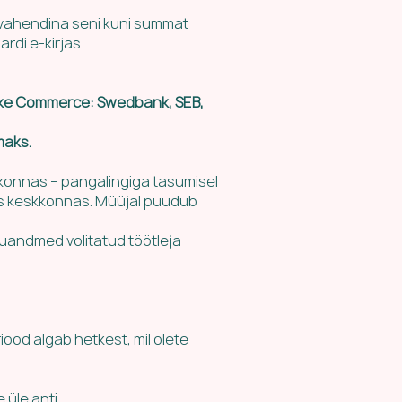
evahendina seni kuni summat
rdi e-kirjas.
Make Commerce: Swedbank, SEB,
maks.
konnas – pangalingiga tasumisel
es keskkonnas. Müüjal puudub
kuandmed volitatud töötleja
iood algab hetkest, mil olete
 üle anti.