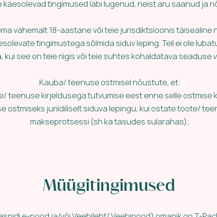
ete käesolevad tingimused läbi lugenud, neist aru saanud ja 
a vähemalt 18-aastane või teie jurisdiktsioonis täisealine n
esolevate tingimustega sõlmida siduv leping. Teil ei ole lub
, kui see on teie riigis või teie suhtes kohaldatava seaduse
Kauba/ teenuse ostmisel nõustute, et:
te/ teenuse kirjeldusega tutvumise eest enne selle ostmise
se ostmiseks juriidiliselt siduva lepingu, kui ostate toote/ t
makseprotsessi (sh ka tasudes sularahas);
Müügitingimused
spidi e-pood ja/või Veebileht/ Veebipood) omanik on T-Pac