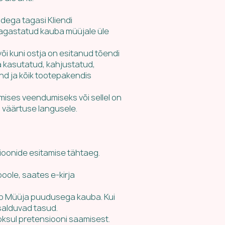
dega tagasi Kliendi
tagastatud kauba müüjale üle
i kuni ostja on esitanud tõendi
a kasutatud, kahjustatud,
d ja kõik tootepakendis
mises veendumiseks või sellel on
 väärtuse langusele.
ioonide esitamise tähtaeg.
oole, saates e-kirja
ab Müüja puudusega kauba. Kui
salduvad tasud.
ooksul pretensiooni saamisest.