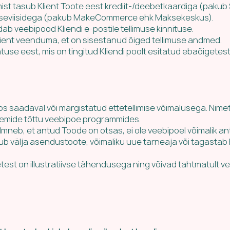
t tasub Klient Toote eest krediit-/deebetkaardiga (pakub S
akseviisidega (pakub MakeCommerce ehk Maksekeskus).
ab veebipood Kliendi e-postile tellimuse kinnituse.
klient veenduma, et on sisestanud õiged tellimuse andmed.
atuse eest, mis on tingitud Kliendi poolt esitatud ebaõigete
os saadaval või märgistatud ettetellimise võimalusega. Nim
leemide tõttu veebipoe programmides.
d ilmneb, et antud Toode on otsas, ei ole veebipoel võimalik ant
 välja asendustoote, võimaliku uue tarneaja või tagastab Kl
est on illustratiivse tähendusega ning võivad tahtmatult vei