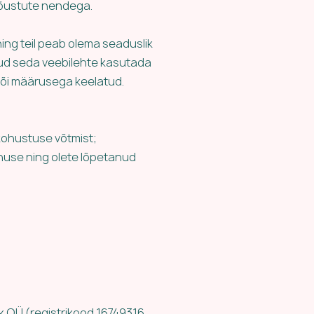
nõustute nendega.​
ing teil peab olema seaduslik
atud seda veebilehte kasutada
 või määrusega keelatud.
 kohustuse võtmist;
eenuse ning olete lõpetanud
k OÜ (registrikood 16749316,