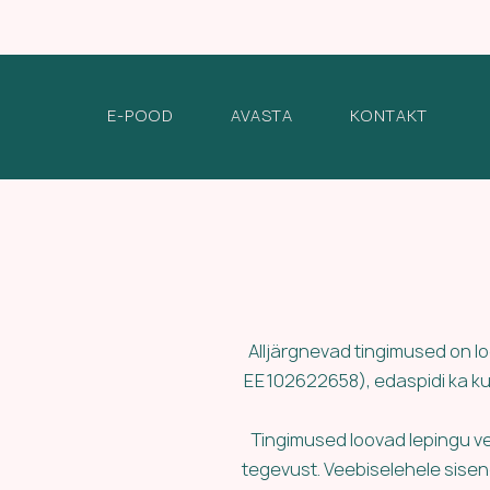
E-POOD
AVASTA
KONTAKT
Alljärgnevad tingimused on l
EE102622658), edaspidi ka ku
Tingimused loovad lepingu vee
tegevust. Veebiselehele sisene