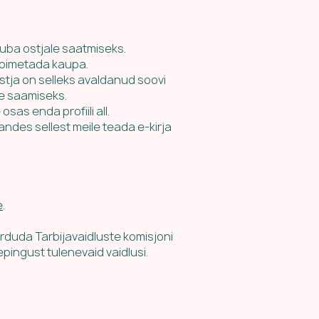
auba ostjale saatmiseks.
 toimetada kaupa.
 ostja on selleks avaldanud soovi
te saamiseks.
as enda profiili all.
andes sellest meile teada e-kirja
e
.
örduda Tarbijavaidluste komisjoni
pingust tulenevaid vaidlusi.