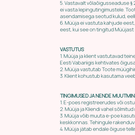
5. Vastavalt võlaõigusseaduse § 
ei vasta lepingutingimustele. To
asendamisega seotud kulud, eelkõi
6. Müüja ei vastuta kahjude eest,
eest, kui see on tingitud Müüjas
VASTUTUS
1. Müüja ja klient vastutavad tei
Eesti Vabariigis kehtivates õigus
2. Müüja vastutab Toote müügihi
3. Klient kohustub kasutama veeb
TINGIMUSED JA NENDE MUUTMIN
1. E-poes registreerudes või ost
2. Müüja ja Kliendi vahel sõlmit
3. Müüja võib muuta e-poe kasut
keskkonnas. Tehingule rakenduva
4. Müüja jätab endale õiguse telli