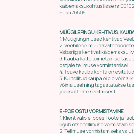
käibemaksukohtustlase nr EE102
Eesti
76505
MÜÜGILEPINGU KEHTIVUS, KAUBA-
1. Müügitingimused kehtivad Veeb
2. Veebilehel müüdavate toodete 
Vabariigis kehtivat käibemaksu. 
3. Kauba kätte toimetamise tasu 
ostjale tellimuse vormistamisel.
4. Teave kauba kohta on esitatud
5. Kui tellitud kaupa ei ole võima
võimalusel ning tagastatakse tasu
jooksul teate saatmisest.
E-POE OSTU VORMISTAMINE
1. Klient valib e-poes Toote ja li
liigub otse tellimuse vormistamise
2. Tellimuse vormistamiseks vajut