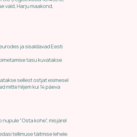
aue vald, Harju maakond,
eurodes ja sisaldavad Eesti
 toimetamise tasu kuvatakse
tatakse sellest ostjat esimesel
d mitte hiljem kui 14 päeva
ab nupule "Osta kohe", misjärel
asi tellimuse täitmise lehele.