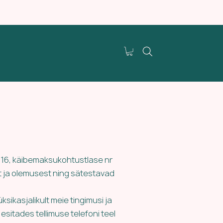
316, käibemaksukohtustlase nr
t ja olemusest ning sätestavad
sikasjalikult meie tingimusi ja
sitades tellimuse telefoni teel