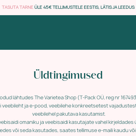
TASUTA TARNE
ÜLE 45€ TELLIMUSTELE EESTIS, LÄTIS JA LEEDUS
Üldtingimused
oodud lähtudes The Varietea Shop (T-Pack OÜ, reg nr 16749
i veebileht ja e-pood, veebilehe konkreetsetest vajadustes
veebilehel pakutava kasutamist.
bisaidi omaniku ja veebisaidi kasutajate vahel kirjeldades ük
des või seda kasutades, saates tellimuse e-maili kaudu või e