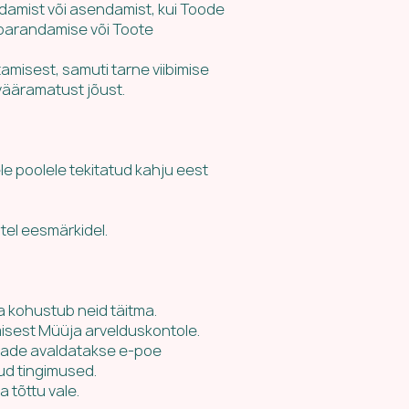
ndamist või asendamist, kui Toode
 parandamise või Toote
amisest, samuti tarne viibimise
 vääramatust jõust.
le poolele tekitatud kahju eest
tel eesmärkidel.
a kohustub neid täitma.
misest Müüja arvelduskontole.
teade avaldatakse e-poe
ud tingimused.
 tõttu vale.