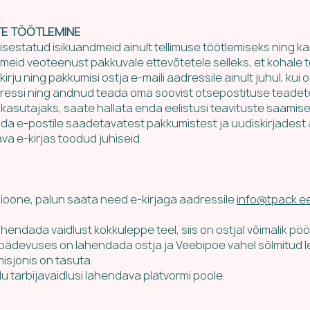
TE TÖÖTLEMINE
sisestatud isikuandmeid ainult tellimuse töötlemiseks ning k
meid veoteenust pakkuvale ettevõtetele selleks, et kohale
irju ning pakkumisi ostja e-maili aadressile ainult juhul, kui
adressi ning andnud teada oma soovist otsepostituse teade
kasutajaks, saate hallata enda eelistusi teavituste saamise os
oobuda e-postile saadetavatest pakkumistest ja uudiskirjadest 
ava e-kirjas toodud juhiseid.
ioone, palun saata need e-kirjaga aadressile
info@tpack.e
ahendada vaidlust kokkuleppe teel, siis on ostjal võimalik pö
 pädevuses on lahendada ostja ja Veebipoe vahel sõlmitud le
isjonis on tasuta.
u tarbijavaidlusi lahendava platvormi poole.