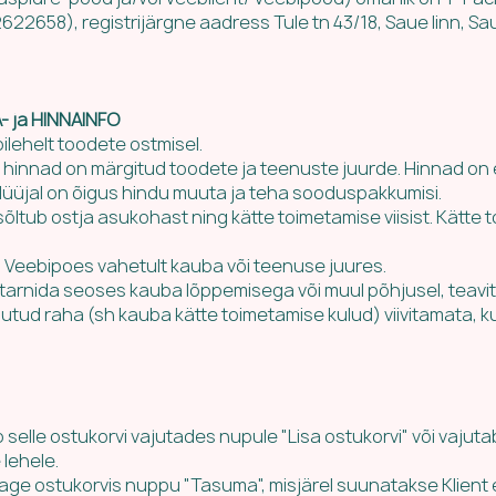
622658), registrijärgne aadress
Tule tn 43/18, Saue linn, S
 ja HINNAINFO
ilehelt toodete ostmisel.
hinnad on märgitud toodete ja teenuste juurde. Hinnad on 
Müüjal on õigus hindu muuta ja teha sooduspakkumisi.
sõltub ostja asukohast ning kätte toimetamise viisist. Kätte
 Veebipoes vahetult kauba või teenuse juures.
lik tarnida seoses kauba lõppemisega või muul põhjusel, teavi
tud raha (sh kauba kätte toimetamise kulud) viivitamata, kui
sab selle ostukorvi vajutades nupule "Lisa ostukorvi" või vajut
 lehele.
age ostukorvis nuppu "Tasuma", misjärel suunatakse Klient ed