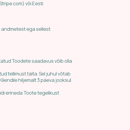
tripe.com) või Eesti
st andmetest ega sellest
etatud Toodete saadavus võib olla
ud tellimust täita. Sel juhul võtab
iendile hiljemalt 3 päeva jooksul
di erineda Toote tegelikust