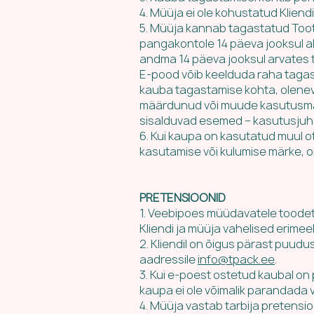
4. Müüja ei ole kohustatud Klien
5. Müüja kannab tagastatud Toot
pangakontole 14 päeva jooksul a
andma 14 päeva jooksul arvates
E-pood võib keelduda raha tagast
kauba tagastamise kohta, oleneva
määrdunud või muude kasutusmär
sisalduvad esemed – kasutusjuhen
6. Kui kaupa on kasutatud muul o
kasutamise või kulumise märke, 
PRETENSIOONID
1. Veebipoes müüdavatele toodet
Kliendi ja müüja vahelised erimee
2. Kliendil on õigus pärast puudu
aadressile
info@tpack.ee
.
3. Kui e-poest ostetud kaubal o
kaupa ei ole võimalik parandada 
4. Müüja vastab tarbija pretensio