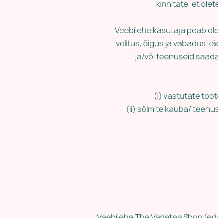
kinnitate, et ol
Veebilehe kasutaja peab olem
volitus, õigus ja vabadus kä
ja/või teenuseid saada
(i) vastutate too
(ii) sõlmite kauba/ teenu
Veebilehe The Varietea Shop (eda