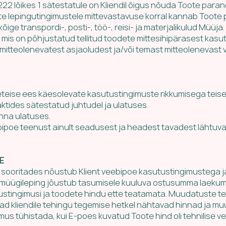
222 lõikes 1 sätestatule on Kliendil õigus nõuda Toote para
ote lepingutingimustele mittevastavuse korral kannab Toote
ge transpordi-, posti-, töö-, reisi- ja materjalikulud Müüja.
 mis on põhjustatud tellitud toodete mittesihipärasest kasut
t mitteolenevatest asjaoludest ja/või temast mitteolenevast
neteise ees käesolevate kasutustingimuste rikkumisega teise
aktides sätestatud juhtudel ja ulatuses.
nna ulatuses.
ipoe teenust ainult seadusest ja headest tavadest lähtuva
E
u sooritades nõustub Klient veebipoe kasutustingimustega j
ud müügileping jõustub tasumisele kuuluva ostusumma laeku
ustingimusi ja toodete hindu ette teatamata. Muudatuste 
d kliendile tehingu tegemise hetkel nähtavad hinnad ja mu
mus tühistada, kui E-poes kuvatud Toote hind oli tehnilise vea