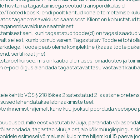
dile hüvitama tagastamisega seotud transpordikulusid.
e/Tooted koos Kliendi poolt kantud kohale toimetamise kulu
lates taganemisavalduse saamisest. Klient on kohustatud 
 taganemisavalduse saatmisest.
amisest seni, kuni tagastatud toode(d) on tagasi saadud võ
lt sellest, kumb toimub varem. Tagastatav Toode ei tohi oll
kidega. Toode peab olema komplektne (kaasa toote paken
d, sertifikaat jne).
tstarbel kui see, mis on kauba olemuses, omadustes ja toimi
on e-poel õigus alandada tagastatavat tasu vastavalt kauba
ele kehtib VÕS § 218 lõikes 2 sätestatud 2-aastane pretens
lsused lahendatakse läbirääkimiste teel.
ste ilmnemist hiljemalt kahe kuu jooksul pöörduda veebipoe p
n puudused, mille eest vastutab Müüja, parandab või asend
või asendada, tagastab Müüja ostjale kõik müügilepingus si
onidele esimesel võimalusel, kuid mitte hiljem kui 15 päeva j