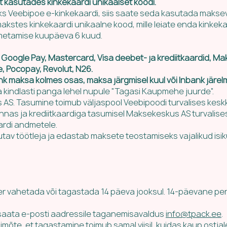
 kasutades kinkekaardi unikaalset koodi.
giks Veebipoe e-kinkekaardi, siis saate seda kasutada maks
stes kinkekaardi unikaalne kood, mille leiate enda kinkekaa
imetamise kuupäeva 6 kuud.
 Google Pay, Mastercard, Visa deebet- ja krediitkaardid, 
e, Pocopay, Revolut, N26.
 maksa kolmes osas, maksa järgmisel kuul või Inbank järel
a kindlasti panga lehel nupule "Tagasi Kaupmehe juurde".
S. Tasumine toimub väljaspool Veebipoodi turvalises kesk
nnas ja krediitkaardiga tasumisel Maksekeskus AS turvalis
ardi andmetele. ​
av töötleja ja edastab maksete teostamiseks vajalikud isi
mber vahetada või tagastada 14 päeva jooksul. 14-päevane per
l saata e-posti aadressile taganemisavaldus
info@tpack.ee
.
mõte, et tagastamine toimub samal viisil, kuidas kaup ostjale