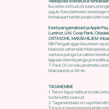
Veebipoes soetatud e-kinkekaart
Kui olete ostnud või saanud kin
jagub. Kasutamiseks sisestage mak
Kinkekaart kehtib peale kätte to
Eesti pangamaksed ja Apple Pay,
Luminor, LHV, Coop Pank, Citadel
OSTA KOHE, MAKSA HILJEM: Inbank
NB! Pangalingiga tasumisel vajut
Makseid vahendab Maksekeskus A
vastava panga turvalises keskko
ligipääs kliendi panga ja krediitka
T-Pack OÜ on isikuandmete vastut
Maksekeskus AS-ile.​
TAGANEMINE
1. Teil on õigus tellitud toode ü
toote kätte saanud.
2. Taganemiseks on vaja Kliendi
3. Kauba tagastamisel kehtib põhi