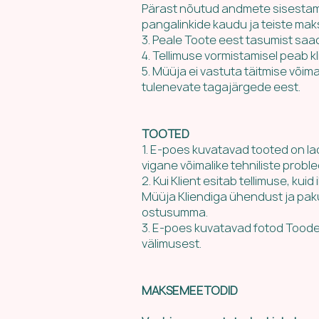
Pärast nõutud andmete sisestamis
pangalinkide kaudu ja teiste m
3. Peale Toote eest tasumist saad
4. Tellimuse vormistamisel peab 
5. Müüja ei vastuta täitmise võim
tulenevate tagajärgede eest.
TOOTED
1. E-poes kuvatavad tooted on la
vigane võimalike tehniliste prob
2. Kui Klient esitab tellimuse, kui
Müüja Kliendiga ühendust ja pakub
ostusumma.
3. E-poes kuvatavad fotod Toodet
välimusest.
MAKSEMEETODID