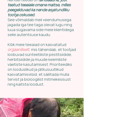
teatud teeaiale omane maitse, milles
peegelduvad ka nende asjatundliku
tootja oskused.
See võimaldab meil veendumusega
jagada iga tee taga olevat lugu ning
luua sügavama side meie klientidega
selle autentsuse kaudu.
Kõik meie teeaiad on kasvatatud
orgaaniliselt
, mis tähendab, et tootjad
loobuvad sünteetiliste pestitsiidide,
herbitsiidide ja muude keemiliste
väetiste kasutamisest. Prioriteediks
on looduslikud ja jätkusuutlikud
kasvatamisviisid, et säilitada mulla
tervist ja bioloogilist mitmekesisust
ning kaitsta loodust.