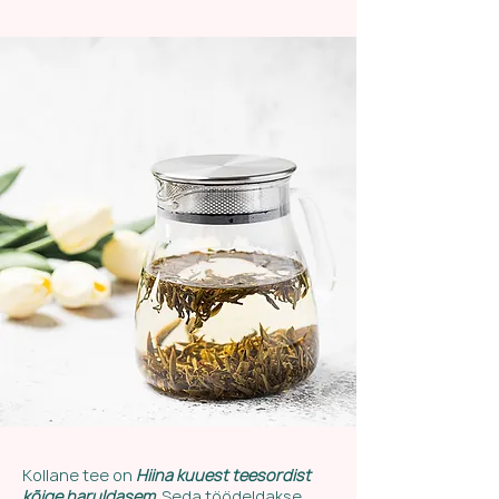
Kollane tee on
Hiina kuuest teesordist
kõige haruldasem
. Seda töödeldakse