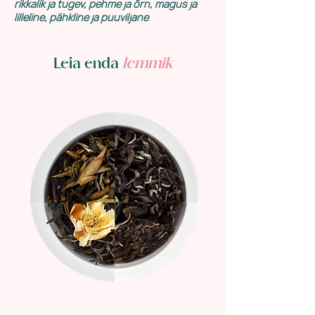
rikkalik ja tugev, pehme ja õrn, magus ja
lilleline, pähkline ja puuviljane
.
Leia enda
lemmik