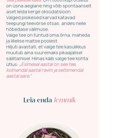
on üsna aeglane ning võib spontaanselt
aset leida kerge oksüdatsioon.
Valged pisikesed karvad katavad
teepungi teevõrse otsas, andes neile
hõbedase välimuse.
Valge tee on tuntud oma õrna, maheda
ja lillelise maitse poolest.
Hiljuti avastati, et valge tee kasulikkus
muutub aina suuremaks pikaajalisel
säilitamisel. Hiinas käib valge tee kohta
ütlus:
„Esimesel aastal on see tee,
kolmandal aastal ravim ja seitsmendal
aastal aare."
Leia enda
lemmik