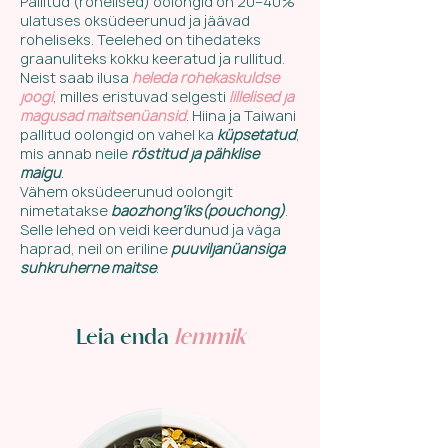
Pallitud (rohelised) oolongid on 20–40%
ulatuses oksüdeerunud ja jäävad
roheliseks. Teelehed on tihedateks
graanuliteks kokku keeratud ja rullitud.
Neist saab ilusa
heleda rohekaskuldse
joogi
, milles eristuvad selgesti
lillelised ja
magusad maitsenüansid
. Hiina ja Taiwani
pallitud oolongid on vahel ka
küpsetatud
,
mis annab neile
röstitud ja pähklise
maigu
.
Vähem oksüdeerunud oolongit
nimetatakse
baozhong’iks(pouchong)
.
Selle lehed on veidi keerdunud ja väga
haprad, neil on eriline
puuviljanüansiga
suhkruherne maitse
.
Leia enda
lemmik