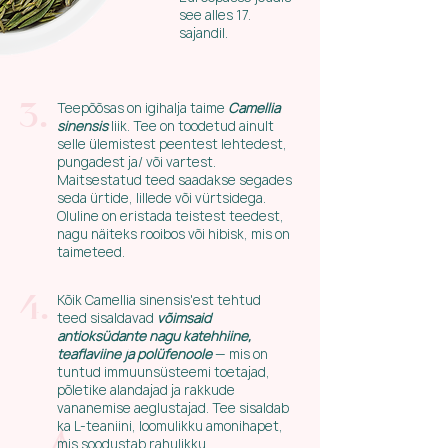
see alles 17.
sajandil.
Teepõõsas on igihalja taime
Camellia
3.
sinensis
liik. Tee on toodetud ainult
selle ülemistest peentest lehtedest,
pungadest ja/ või vartest.
Maitsestatud teed saadakse segades
seda ürtide, lillede või vürtsidega.
Oluline on eristada teistest teedest,
nagu näiteks rooibos või hibisk, mis on
taimeteed.
Kõik Camellia sinensis'est tehtud
4.
teed sisaldavad
võimsaid
antioksüdante nagu katehhiine,
teaflaviine ja polüfenoole
— mis on
tuntud immuunsüsteemi toetajad,
põletike alandajad ja rakkude
vananemise aeglustajad. Tee sisaldab
ka L-teaniini, loomulikku amonihapet,
mis soodustab rahulikku