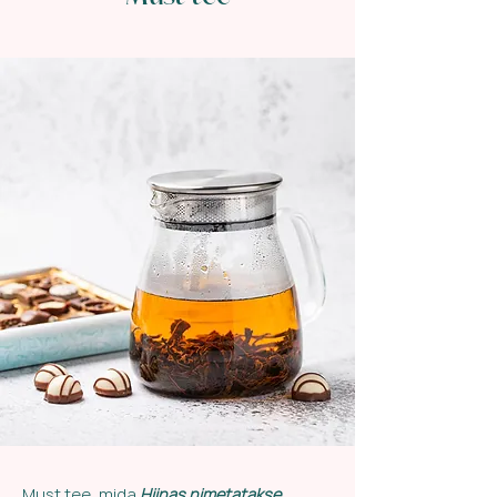
Must tee, mida
Hiinas nimetatakse