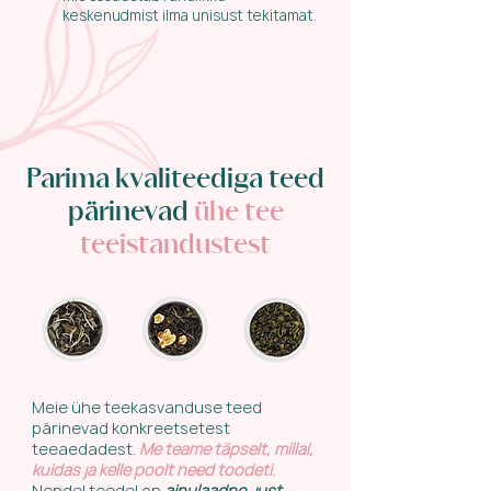
keskenudmist ilma unisust tekitamat.
Parima kvaliteediga teed
pärinevad
ühe tee
teeistandustest
Meie ühe teekasvanduse teed
pärinevad konkreetsetest
teeaedadest.
Me teame täpselt, millal,
kuidas ja kelle poolt need toodeti
.
Nendel teedel on
ainulaadne, just