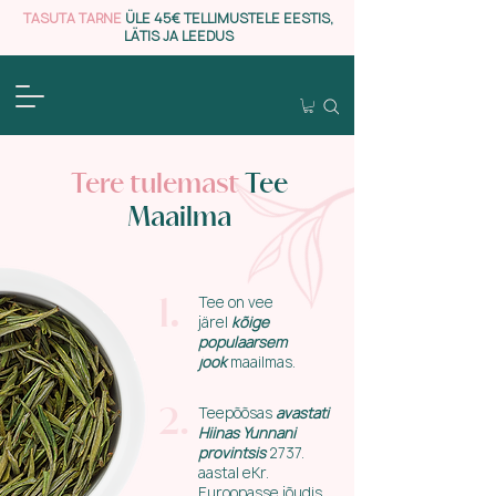
TASUTA TARNE
ÜLE 45€ TELLIMUSTELE EESTIS,
LÄTIS JA LEEDUS
Tere tulemast
Tee
Maailma
Tee on vee
1.
järel
kõige
populaarsem
jook
maailmas.
Teepõõsas
avastati
2.
Hiinas Yunnani
provintsis
2737.
aastal eKr.
Euroopasse jõudis