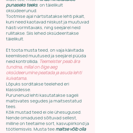
punaseks teeks
, on täielikult
oksüdeerunud.
Tootmise ajal närtsitatakse lehti pikalt,
kuni need kaotavad niiskust ja muutuvad
hästi vormitavaks, ning seejärel neid
rullitakse. Siis lehed oksüdeeritakse
täielikult.
Et toota musta teed, on vaja käivitada
keemilised muutused ja seejärel püüda
neid kontrollida.
Teemeister peab ära
tundma, millal on õige aeg
oksüdeerumine peatada ja asuda lehti
kuivatama.
Lõpuks sorditakse teelehed eri
klassidesse.
Purunenud lehti kasutatakse sageli
maitsvates segudes ja maitsestatud
tees.
Kõik mustad teed ei ole ühesugused.
Nende omadused sõltuvad sellest,
milline on teetaime sort, kasvupiirkond ja
töötlemisviis. Musta tee
maitse võib olla