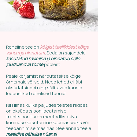
Roheline tee on
kõigist teeliikidest kõige
vanem ja hinnatum
.
Seda on sajandeid
kasutatud ravimina ja hinnatud selle
jõuduandva toime
poolest.
Peale korjamist närbutatakse kõige
õrnemaid võrseid. Need lehed ei läbi
oksüdatsiooni ning säilitavad kaunid
looduslikud rohelised toonid.
Nii Hiinas kui ka paljudes teistes riikides
on oksüdatsiooni peatamise
traditsiooniliseks meetodiks kuiva
kuumuse kasutamine kuumas wokis või
teepannimise masinas. See annab teele
meeldiva pähklise nüansi
.