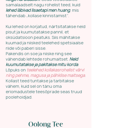
samalaadselt nagu rohelist teed, kuid
lehed läbivad lisaetapi men huang
, mis
tähendab „kollase kinnistamist“.
Kui lehed on korjatud, närtsitatakse neid
pisut ja kuumutatakse pannil, et
oksüdatsioon peatuks. Siis mähitakse
kuumad ja niisked teelehed spetsiaalse
riide või paberi sisse.
Pakendis on soe ja niiske ning see
vähendab lehtede rohumaitset.
Neid
kuumutatakse ja pakitakse mitu korda
.
Lõpuks on
teelehed kollakasrohelist värvi
ning pehme, magusa ja pähklise maitsega
.
Kollast teed tuntakse ja tarbitakse
vähem, kuid sel on tänu oma
eriomadustele teesõprade seas truud
poolehoidjad.
Oolong Tee