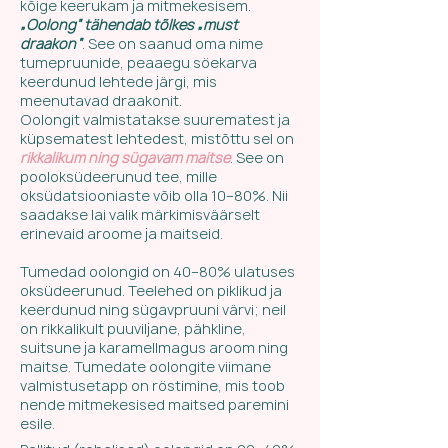
kõige keerukam ja mitmekesisem.
„Oolong“ tähendab tõlkes „must
draakon“
. See on saanud oma nime
tumepruunide, peaaegu söekarva
keerdunud lehtede järgi, mis
meenutavad draakonit.
Oolongit valmistatakse suurematest ja
küpsematest lehtedest, mistõttu sel on
rikkalikum ning sügavam maitse
. See on
pooloksüdeerunud tee, mille
oksüdatsiooniaste võib olla 10–80%. Nii
saadakse lai valik märkimisväärselt
erinevaid aroome ja maitseid.
Tumedad oolongid on 40–80% ulatuses
oksüdeerunud. Teelehed on piklikud ja
keerdunud ning sügavpruuni värvi; neil
on rikkalikult puuviljane, pähkline,
suitsune ja karamellmagus aroom ning
maitse. Tumedate oolongite viimane
valmistusetapp on röstimine, mis toob
nende mitmekesised maitsed paremini
esile.