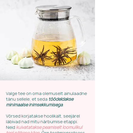
Valge tee on oma olemuselt ainulaadne
tänu sellele, et seda
töödeldakse
minimaalse inimsekkumisega
.
Võrsed korjatakse hoolikalt, seejärel
läbivad nad mitu närbumise etappi.
Neid
kuivatatakse peamiselt loomulikul
teel päikese käes
. Õrn tootmisprotsess