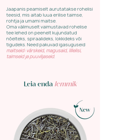
Jaapanis peamiselt aurutatakse rohelisi
teesid, mis aitab luua erilise taimse,
rohtja ja umami maitse.
Oma välimuselt vaimustavad rohelise
tee lehed on peenelt kujundatud
nõelteks, spiraalideks, lokkideks või
tigudeks. Need pakuvad igasuguseid
maitseid: värskeid, magusaid, lillelisi,
taimseid ja puuviljaseid
.
Leia enda
lemmik