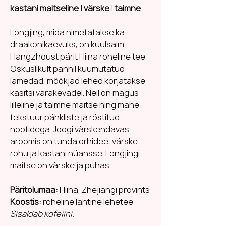
kastani maitseline
|
värske
|
taimne
Longjing, mida nimetatakse ka
draakonikaevuks, on kuulsaim
Hangzhoust pärit Hiina roheline tee.
Oskuslikult pannil kuumutatud
lamedad, mõõkjad lehed korjatakse
käsitsi varakevadel. Neil on magus
lilleline ja taimne maitse ning mahe
tekstuur pähkliste ja röstitud
nootidega. Joogi värskendavas
aroomis on tunda orhidee, värske
rohu ja kastani nüansse. Longjingi
maitse on värske ja puhas.
Päritolumaa:
Hiina, Zhejiangi provints
Koostis:
roheline lahtine lehetee
Sisaldab kofeiini.