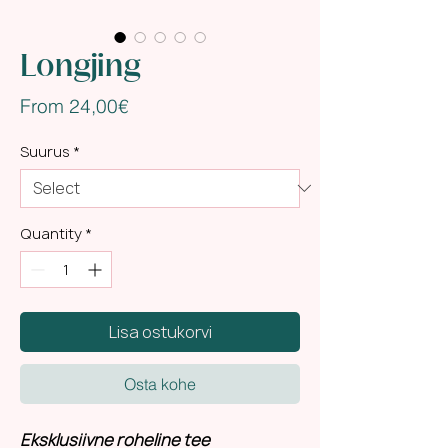
Longjing
Sale
From
24,00€
Price
Suurus
*
Quantity
*
Lisa ostukorvi
Osta kohe
Eksklusiivne roheline tee