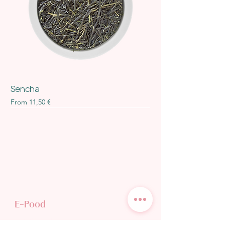
Sencha
Sale Price
From
11,50 €
E-Pood
TEE POODI