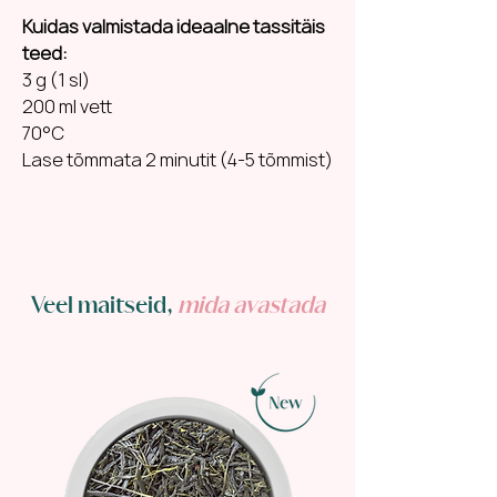
Kuidas valmistada ideaalne tassitäis
teed:
3 g (1 sl)
200 ml vett
70°C
Lase tõmmata 2 minutit (4-5 tõmmist)
Veel maitseid,
mida avastada