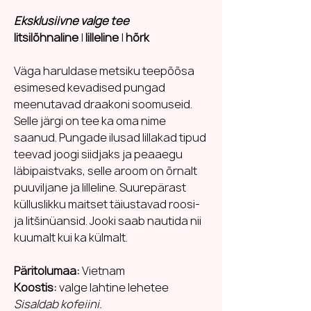
Eksklusiivne valge tee
litšilõhnaline
|
lilleline
|
hõrk
Väga haruldase metsiku teepõõsa
esimesed kevadised pungad
meenutavad draakoni soomuseid.
Selle järgi on tee ka oma nime
saanud. Pungade ilusad lillakad tipud
teevad joogi siidjaks ja peaaegu
läbipaistvaks, selle aroom on õrnalt
puuviljane ja lilleline. Suurepärast
külluslikku maitset täiustavad roosi-
ja litšinüansid. Jooki saab nautida nii
kuumalt kui ka külmalt.
Päritolumaa:
Vietnam
Koostis:
valge lahtine lehetee
Sisaldab kofeiini.