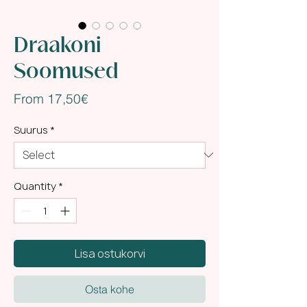
Draakoni
Soomused
Sale
From
17,50€
Price
Suurus
*
Quantity
*
Lisa ostukorvi
Osta kohe