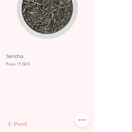
Sencha
Sale Price
From
11,50 €
E-Pood