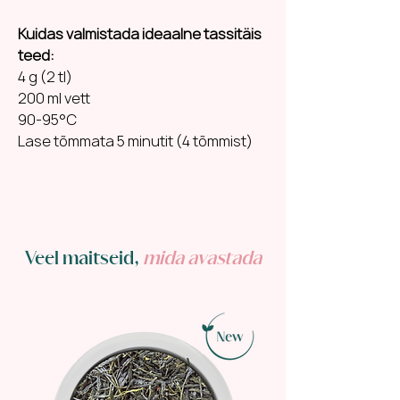
Kuidas valmistada ideaalne tassitäis
teed:
4 g (2 tl)
200 ml vett
90-95°C
Lase tõmmata 5 minutit (4 tõmmist)
Veel maitseid,
mida avastada