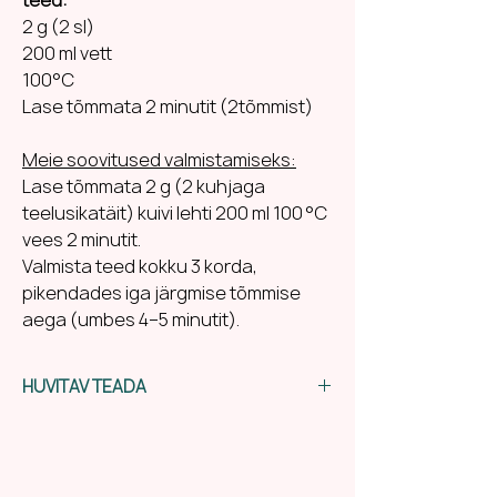
2 g (2 sl)
200 ml vett
100°C
Lase tõmmata 2 minutit (2tõmmist)
Meie soovitused valmistamiseks:
Lase tõmmata 2 g (2 kuhjaga
teelusikatäit) kuivi lehti 200 ml 100 °C
vees 2 minutit.
Valmista teed kokku 3 korda,
pikendades iga järgmise tõmmise
aega (umbes 4–5 minutit).
HUVITAV TEADA
Sidrunheinatee – maitsev taimne
tõmmis, mis on valmistatud
Cymbopogon citratus’e, tuntud kui