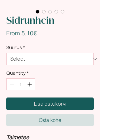
Sidrunhein
Sale
From
5,10€
Price
Suurus
*
Quantity
*
Lisa ostukorvi
Osta kohe
Taimetee