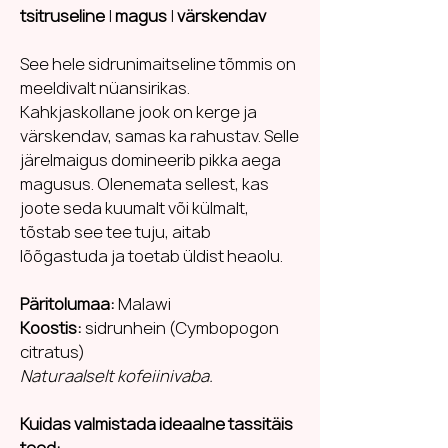
tsitruseline
|
magus
|
värskendav
See hele sidrunimaitseline tõmmis on
meeldivalt nüansirikas.
Kahkjaskollane jook on kerge ja
värskendav, samas ka rahustav. Selle
järelmaigus domineerib pikka aega
magusus. Olenemata sellest, kas
joote seda kuumalt või külmalt,
tõstab see tee tuju, aitab
lõõgastuda ja toetab üldist heaolu.
Päritolumaa:
Malawi
Koostis:
sidrunhein (Cymbopogon
citratus)
Naturaalselt kofeiinivaba.
Kuidas valmistada ideaalne tassitäis
teed: