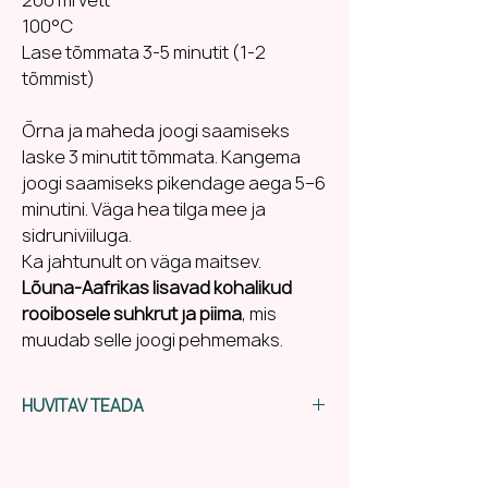
100°C
Lase tõmmata 3-5 minutit (1-2
tõmmist)
Õrna ja maheda joogi saamiseks
laske 3 minutit tõmmata. Kangema
joogi saamiseks pikendage aega 5–6
minutini. Väga hea tilga mee ja
sidruniviiluga.
Ka jahtunult on väga maitsev.
Lõuna-Aafrikas lisavad kohalikud
rooibosele suhkrut ja piima
, mis
muudab selle joogi pehmemaks.
HUVITAV TEADA
Rooibose taim, mida sageli kutsutakse
„punaseks põõsateeks“
, kuulub