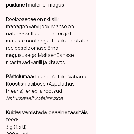
puidune
|
mullane
|
magus
Rooibose tee on rikkalik
mahagonivärvi jook. Maitse on
naturaalselt puidune, kergelt
mullaste nootidega, tasakaalustatud
rooibosele omase õrna
magususega. Maitsenüansse
rikastavad vanill ja kibuvits.
Päritolumaa:
Lõuna-Aafrika Vabariik
Koostis:
rooibose (Aspalathus
linearis) lehed ja rootsud
Naturaalselt kofeiinivaba.
Kuidas valmistada ideaalne tassitäis
teed:
3 g (1,5 tl)
200 ml vett