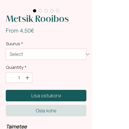
Metsik Rooibos
Sale
From
4,50€
Price
Suurus
*
Quantity
*
Lisa ostukorvi
Osta kohe
Taimetee