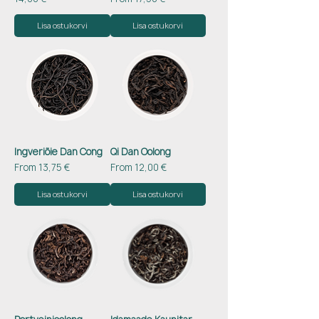
Lisa ostukorvi
Lisa ostukorvi
Ingveriõie Dan Cong
Qi Dan Oolong
Sale Price
Sale Price
From
13,75 €
From
12,00 €
Lisa ostukorvi
Lisa ostukorvi