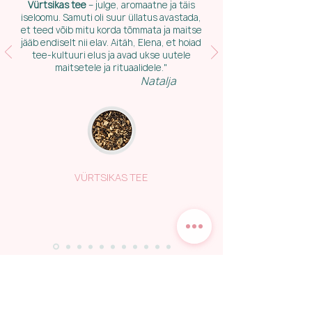
Vürtsikas tee
– julge, aromaatne ja täis
iseloomu. Samuti oli suur üllatus avastada,
et teed võib mitu korda tõmmata ja maitse
jääb endiselt nii elav. Aitäh, Elena, et hoiad
tee-kultuuri elus ja avad ukse uutele
maitsetele ja rituaalidele."
Natalja
VÜRTSIKAS TEE