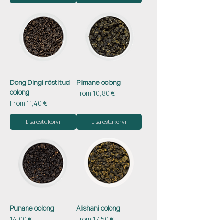
Dong Dingi röstitud
Piimane oolong
oolong
Sale Price
From
10,80 €
Sale Price
From
11,40 €
Lisa ostukorvi
Lisa ostukorvi
Punane oolong
Alishani oolong
Price
Sale Price
14,00 €
From
17,50 €