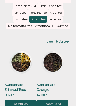
köidavad teie meeli. Taiwani ja Hiina
Laste lemmikud
Eksklusiivne tee
mäenõlvadel või Sri Lanka rohelistel
Tume tee
Roheline tee
Must tee
lopsakatel küngastel kasvatatud teede
erilised maitsed üllatavad teid.
Taimetee
Oolong tee
Valge tee
Maitsestatud tee
Avastuspakid
Gurmee
Filtreeri & Sorteeri
Avastuspakk –
Avastuspakk –
Erinevad Teed
Oolongid
Price
Price
9,60 €
14,60 €
Lisa ostukorvi
Lisa ostukorvi