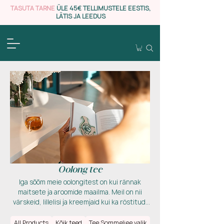
TASUTA TARNE
ÜLE 45€ TELLIMUSTELE EESTIS,
LÄTIS JA LEEDUS
Oolong tee
Iga sõõm meie oolongitest on kui rännak
maitsete ja aroomide maailma. Meil on nii
värskeid, lillelisi ja kreemjaid kui ka röstitud,
puuviljaseid ja meemaigulisi oolongeid. Iga
tõmmis on täis mitmekesiseid nüansse, mis
All Products
Kõik teed
Tee Sommeljee valik