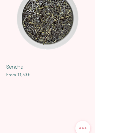
Sencha
Sale Price
From
11,50 €