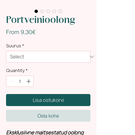
Portveinioolong
Sale
From
9,30€
Price
Suurus
*
Quantity
*
Lisa ostukorvi
Osta kohe
Eksklusiivne maitsestatud oolong