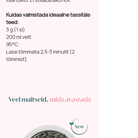
Kuidas valmistada ideaalne tassitäis
teed:
3 g (1 sl)
200 ml vett
95°C
Lase tõmmata 2,5-3 minutit (2
tõmmist)
Veel maitseid,
mida avastada