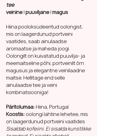
tee
veinine
|
puuviljane
|
magus
Hiina pooloksüdeeritud oolongist,
mis on laagerdunud portveini
vaatides, saab ainulaadse
aromaatse ja maheda joogi.
Oolongilt on kuivatatud puuvilja- ja
meemaitseline põhi, portveinilt õrn
magusus ja elegantne veinilaadne
maitse. Hellitage end selle
ainulaadse tee ja veini
kombinatsiooniga!
Päritolumaa:
Hiina, Portugal
Koostis:
oolongi lahtine lehetee, mis
on laagerdunud portveini vaatides
Sisaldab kofeiini. Ei sisalda kunstlikke
lisandeid. Ei sisalda alkoholi.