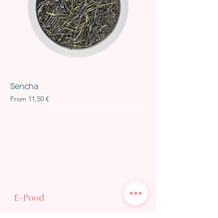
Sencha
Sale Price
From
11,50 €
E-Pood
TEE POODI