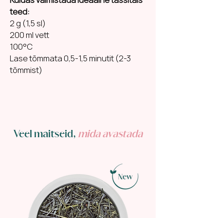
teed:
2 g (1,5 sl)
200 ml vett
100°C
Lase tõmmata 0,5-1,5 minutit (2-3
tõmmist)
Veel maitseid,
mida avastada