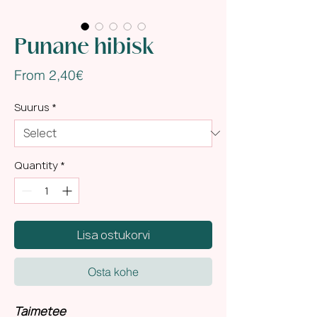
Punane hibisk
Sale
From
2,40€
Price
Suurus
*
Quantity
*
Lisa ostukorvi
Osta kohe
Taimetee