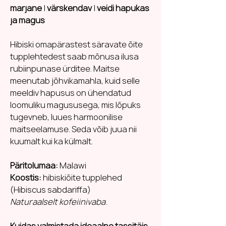
marjane
|
värskendav
|
veidi hapukas
ja magus
Hibiski omapärastest säravate õite
tupplehtedest saab mõnusa ilusa
rubiinpunase ürditee. Maitse
meenutab jõhvikamahla, kuid selle
meeldiv hapusus on ühendatud
loomuliku magususega, mis lõpuks
tugevneb, luues harmoonilise
maitseelamuse. Seda võib juua nii
kuumalt kui ka külmalt.
Päritolumaa:
Malawi
Koostis:
hibiskiõite tupplehed
(Hibiscus sabdariffa)
Naturaalselt kofeiinivaba
.
Kuidas valmistada ideaalne tassitäis