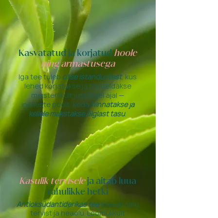
Kasvatatud ja korjatud
hoole
ning armastusega
Iga tee tuleb
otse istandustest
, kus
lehed korjatakse ja töödeldakse
meisterlikult just õigel ajal —
inimeste poolt, keda
hinnatakse ja
kellele makstakse õiglast tasu
.
Kasulik
tervisele
ja aitab luua
rahulikke hetki
Antioksüdantiderikas tee
toetab sinu
tervist ja heaolu. Loomulikult