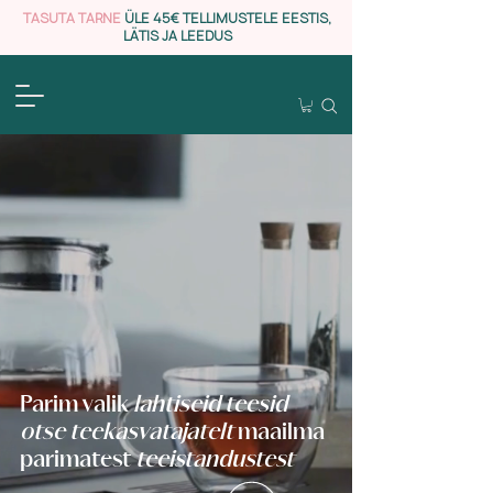
TASUTA TARNE
ÜLE 45€ TELLIMUSTELE EESTIS,
LÄTIS JA LEEDUS
Parim valik
lahtiseid teesid
otse teekasvatajatelt
maailma
parimatest
teeistandustest