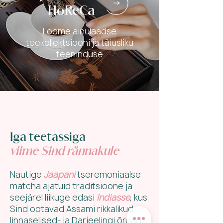
HoReCa
Loome ainulaadse
teekollektsiooni ja täiusliku
teeninduse
Iga teetassiga
viime Sind rännakule
Nautige
Jaapani
tseremoniaalse
matcha ajatuid traditsioone ja
seejärel liikuge edasi
Indiasse
, kus
Sind ootavad Assami rikkalikud
linnaselised- ja Darjeelingi õrnad