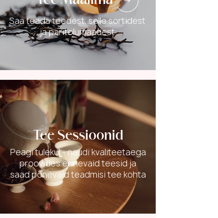
Tee Maailma
Saa teada teedest, selle sortidest
ja päritolumaadest
Tee Sessioonid
Peagi tulekul - naudi kvaliteetaega
proovides erinevaid teesid ja
saad põnevaid teadmisi tee kohta