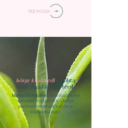
TEE POODI
Kõrge kvaliteedi
ja puhta
maitsega
lahtised teed
Mahepõllundusest
, ilma lisandite ja
kunstlike maitseteta — ainult
parimad teelehed, puhtal ja
looduslikul kujul.