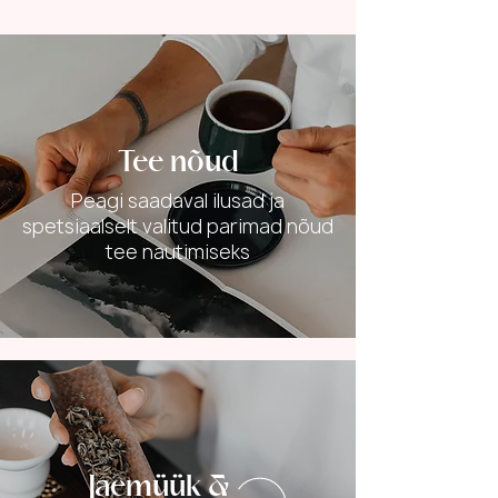
Tee nõud
Peagi saadaval ilusad ja
spetsiaalselt valitud parimad nõud
tee nautimiseks
Jaemüük &