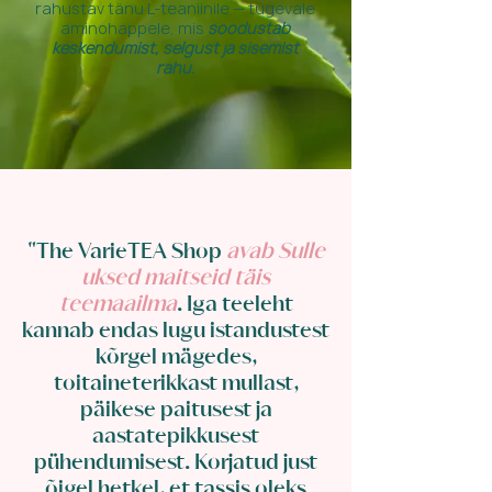
rahustav tänu L-teaniinile — tugevale
aminohappele, mis
soodustab
keskendumist, selgust ja sisemist
rahu.
"The VarieTEA Shop
avab Sulle
uksed maitseid täis
teemaailma
. Iga teeleht
kannab endas lugu istandustest
kõrgel mägedes,
toitaineterikkast mullast,
päikese paitusest ja
aastatepikkusest
pühendumisest. Korjatud just
õigel hetkel, et tassis oleks