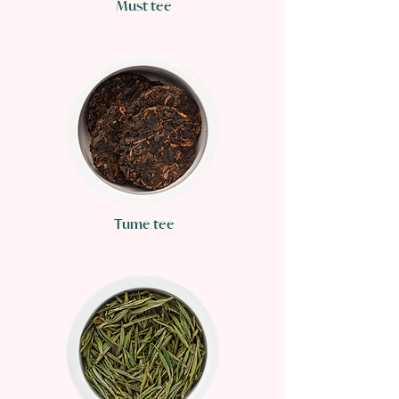
Must tee
Tume tee