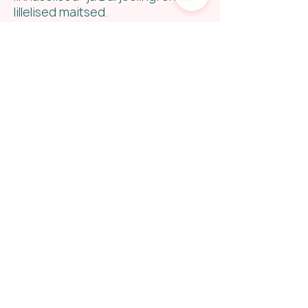
lillelised maitsed.
Maitske
Taiwani
udustel
mäenõlvadel kasvatatud
kreemjaid oolongi teesid, ning
avastage
Malawi
julgeid mustad
teed, ja
Lõuna-Aafrika
päikese
käes kasvanud pärandteed.
Kogege iidse pu'eri sügavust ja
nautige
Hiina
jasmiinitee lõhna või
maitske
Myanmari
täidlaseid
teesid – ideaalsed kaaslased
pikkadeks ja sügavateks
vestlusteks.
Ja see on alles algus.
.
Klikka riigil ja näed meie teevalikut