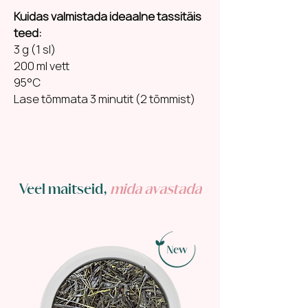
Kuidas valmistada ideaalne tassitäis
teed:
3 g (1 sl)
200 ml vett
95°C
Lase tõmmata 3 minutit (2 tõmmist)
Veel maitseid,
mida avastada