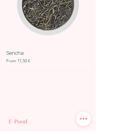
Sencha
Sale Price
From
11,50 €
E-Pood
TEE POODI