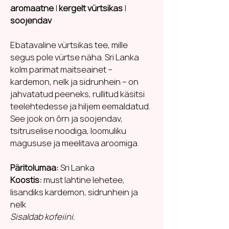
aromaatne
|
kergelt vürtsikas
|
soojendav
Ebatavaline vürtsikas tee, mille
segus pole vürtse näha. Sri Lanka
kolm parimat maitseainet –
kardemon, nelk ja sidrunhein – on
jahvatatud peeneks, rullitud käsitsi
teelehtedesse ja hiljem eemaldatud.
See jook on õrn ja soojendav,
tsitruselise noodiga, loomuliku
magususe ja meelitava aroomiga.
Päritolumaa:
Sri Lanka
Koostis:
must lahtine lehetee,
lisandiks kardemon, sidrunhein ja
nelk
Sisaldab kofeiini.