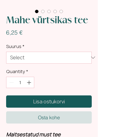
Mahe vürtsikas tee
Price
6,25 €
Suurus
*
Quantity
*
Lisa ostukorvi
Osta kohe
Maitsestatud must tee