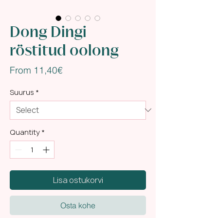
Dong Dingi
röstitud oolong
Sale
From
11,40€
Price
Suurus
*
Quantity
*
Lisa ostukorvi
Osta kohe