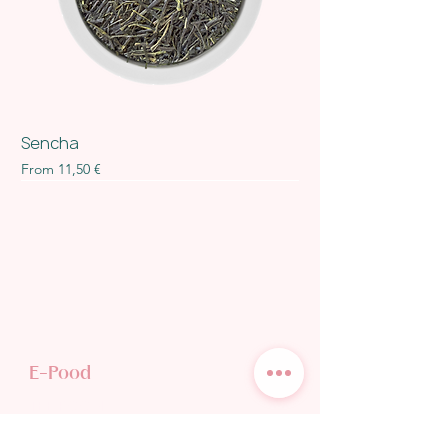
Sencha
Sale Price
From
11,50 €
E-Pood
TEE POODI
KINKEKAART