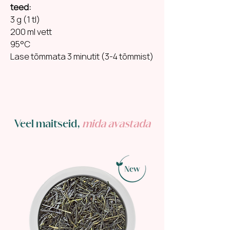
teed:
3 g (1 tl)
200 ml vett
95°C
Lase tõmmata 3 minutit (3-4 tõmmist)
Veel maitseid,
mida avastada