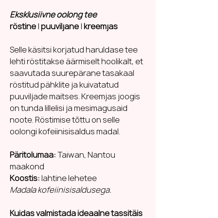
Eksklusiivne oolong tee
röstine
|
puuviljane
|
kreemjas
Selle käsitsi korjatud haruldase tee
lehti röstitakse äärmiselt hoolikalt, et
saavutada suurepärane tasakaal
röstitud pähklite ja kuivatatud
puuviljade maitses. Kreemjas joogis
on tunda lillelisi ja mesimagusaid
noote. Röstimise tõttu on selle
oolongi kofeiinisisaldus madal.
Päritolumaa:
Taiwan, Nantou
maakond
Koostis:
lahtine lehetee
Madala kofeiinisisaldusega.
Kuidas valmistada ideaalne tassitäis