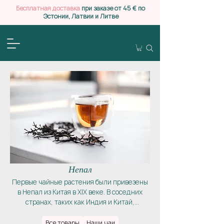
Бесплатная доставка
при заказе от 45 € по
Эстонии, Латвии и Литве
Непал
Первые чайные растения были привезены
в Непал из Китая в XIX веке. В соседних
странах, таких как Индия и Китай,
выращивание чая развивалось
стремительно, в Непале же чайная
Все товары
Наши чаи