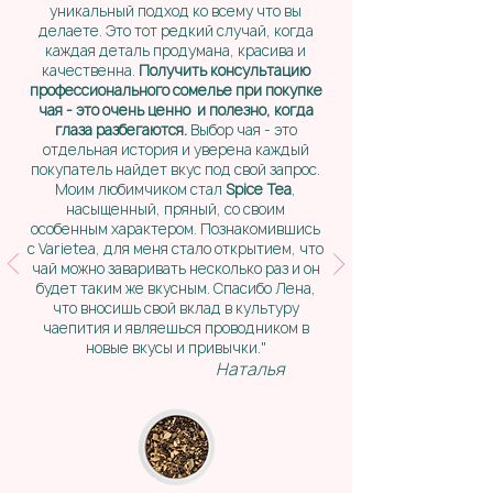
уникальный подход ко всему что вы
делаете. Это тот редкий случай, когда
каждая деталь продумана, красива и
качественна.
Получить консультацию
профессионального сомелье при покупке
чая - это очень ценно и полезно, когда
глаза разбегаются.
Выбор чая - это
отдельная история и уверена каждый
покупатель найдет вкус под свой запрос.
Моим любимчиком стал
Spice Tea
,
насыщенный, пряный, со своим
особенным характером. Познакомившись
с Varietea, для меня стало открытием, что
чай можно заваривать несколько раз и он
будет таким же вкусным. Спасибо Лена,
что вносишь свой вклад в культуру
чаепития и являешься проводником в
новые вкусы и привычки."
Наталья