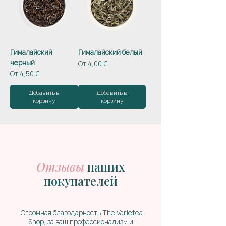
Гималайский
Гималайский белый
черный
Цена со скидкой
От
4,00 €
Цена со скидкой
От
4,50 €
Добавить в
Добавить в
корзину
корзину
Отзывы
наших
покупателей
"Огромная благодарность The Varietea
Shop, за ваш профессионализм и