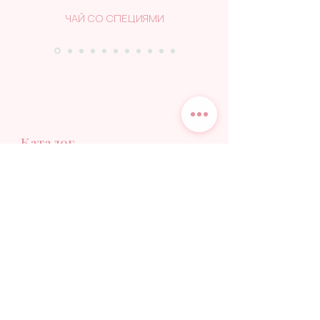
ЧАЙ СО СПЕЦИЯМИ
Каталог
НАШИ ЧАИ
ПОДАРОЧНАЯ КАРТА
Мир чая
КАТЕГОРИИ ЧАЯ
ЧАЙНЫЙ БЛОГ
НАША ИСТОРИЯ
ОПТ И HORECA