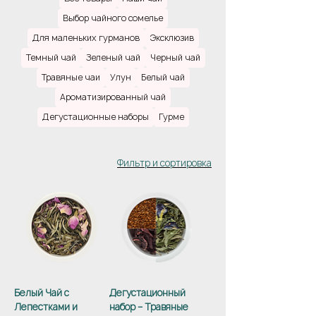
индустрия претерпевала много
Выбор чайного сомелье
трудностей из-за тяжелых исторических
Для маленьких гурманов
Эксклюзив
условий. Однако скромное начало не
помешало чайным садам расцвести и
Темный чай
Зеленый чай
Черный чай
завоевать Непалу репутацию
Травяные чаи
Улун
Белый чай
производителя лучших чаев в мире. На
склонах Гималайских гор чайные фермеры
Ароматизированный чай
выращивают и производят удивительные
Дегустационные наборы
Гурме
чаи: бодрящие, освежающие, с медовой
сладостью и ароматом, с нотками
абрикосов и персиков, мускатные и пряные.
Фильтр и сортировка
Белый Чай с
Дегустационный
Лепестками и
набор – Травяные