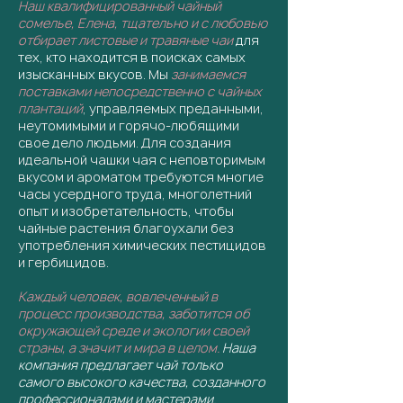
Наш квалифицированный чайный
сомелье, Елена, тщательно и с любовью
отбирает листовые и травяные чаи
для
тех, кто находится в поисках самых
изысканных вкусов.
Мы
занимаемся
поставками непосредственно с чайных
плантаций
, управляемых преданными,
неутомимыми и горячо-любящими
свое дело людьми. Для создания
идеальной чашки чая с неповторимым
вкусом и ароматом требуются многие
часы усердного труда, многолетний
опыт и изобретательность, чтобы
чайные растения благоухали без
употребления химических пестицидов
и гербицидов.
Каждый человек, вовлеченный в
процесс производства, заботится об
окружающей среде и экологии своей
страны, а значит и мира в целом.
Наша
компания предлагает чай только
самого высокого качества, созданного
профессионалами и мастерами.