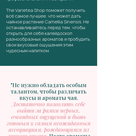
The Varietea Shop поможет получить
всё самое лучшее, что может дать
чайное растение Camellia Sinensis. Не
останавливайтесь перед тем, чтобы
открыть для себя калейдоскоп
разнообразных ароматов и пробудить
свои вкусовые ощущения этим
чудесным напитком.
"Не нужно обладать особым
талантом, чтобы различать
вкусы и ароматы чая.
Достаточно позволить себе
выйти за рамки первых,
очевидных ощущений и быть
готовым к самым неожиданным
ассоциациям, рождающимся из
личного опыта.
Часто ароматы