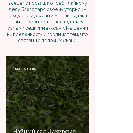
всецело посвящают себя чайному
делу. Благодаря своему упорному
труду, эти мужчины и женщины дают
нам возможность наслаждаться
самыми редкими вкусами. Мы ценим
их преданность и гордимся тем, что
связаны с делом их жизни.
1 мин. чтения
Чайный сад Лакирсью