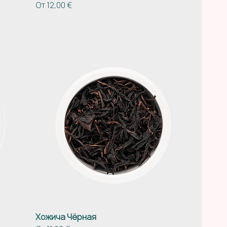
Цена со скидкой
От
12,00 €
Хожича Чёрная