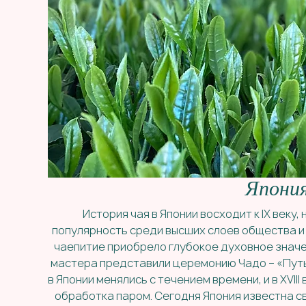
Япони
История чая в Японии восходит к IX веку, 
популярность среди высших слоев общества и 
чаепитие приобрело глубокое духовное значе
мастера представили церемонию Чадо – «Путь
в Японии менялись с течением времени, и в XVI
обработка паром. Сегодня Япония известна с