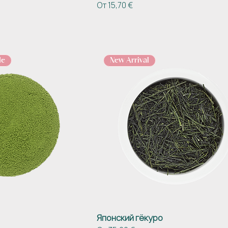
Цена со скидкой
От
15,70 €
de
New Arrival
Японский гёкуро