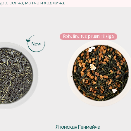
уро, сенча, матча и ходжича.
Roheline tee pruuni riisiga
Японская Генмайча