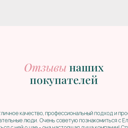
Отзывы
наших
покупателей
тличное качество, профессиональный подход и про
ательные люди. Очень советую познакомиться с Ел
ся с ней о чае - она настоящая душа компании! С