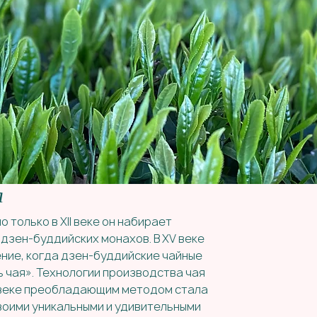
я
но только в XII веке он набирает
дзен-буддийских монахов. В XV веке
ние, когда дзен-буддийские чайные
 чая». Технологии производства чая
II веке преобладающим методом стала
воими уникальными и удивительными