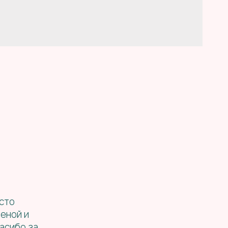
сто
еной и
пасибо за