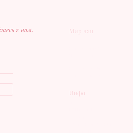
тесь к нам.
Мир чая
КАТЕГОРИИ ЧАЯ
и
ЧАЙНЫЙ БЛОГ
НАША ИСТОРИЯ
ОПТ И HORECA
Инфо
ЧЗВ
КОНТАКТЫ
Условия
Доставка и возврат
Конфиденциальность