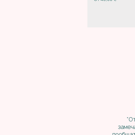
“О
замеч
пообщать