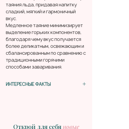
таяния льда, придавая напитку
сладкий, мягкий и гармоничный
вкус.
Медленное таяние минимизирует
выделение горьких компонентов,
благодаря чему вкус получается
более деликатным, освежающим и
сбалансированным по сравнению с
традиционными горячими
способами заваривания.
ИНТЕРЕСНЫЕ ФАКТЫ
С японского
языка
гёкуро
переводится как
«нефритовая роса».
Этот чай отличается от других сортов
своим утонченным вкусом:
насыщенный умами, натуральная
Открой для себя
новые