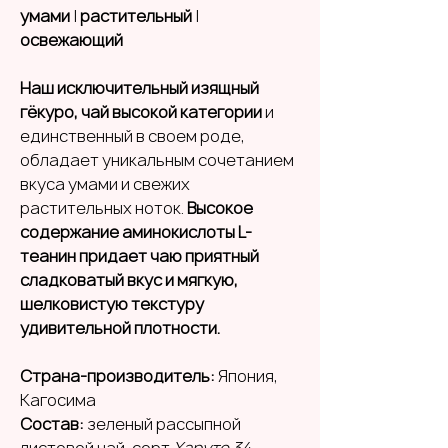
умами
|
растительный
|
освежающий
Наш исключительный изящный
гёкуро, чай высокой категории
и
единственный в своем роде,
обладает уникальным сочетанием
вкуса умами и свежих
растительных ноток.
Высокое
содержание аминокислоты L-
теанин придает чаю приятный
сладковатый вкус и мягкую,
шелковистую текстуру
удивительной плотности.
Страна-производитель:
Япония,
Кагосима
Состав:
зеленый рассыпной
листовой чай, сорт
Харуто 34