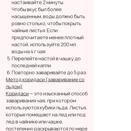
настаивайте 2 минуты.
Чтобы вкус был более
насыщенным, воды должно быть
ровно столько, чтобы покрыть
чайные листья. Если
предпочитаете менее плотный
настой, используйте 200 мл
воды на 4 г чая.
Перелейте настой в чашку до
последней капли.
Повторно заваривайте до 5 раз.
Метод коридаси (заваривание со
льдом)
Коридаси
— это изысканный способ
заваривания чая, при котором
используются кубики льда. Листья,
которые помещают на лед или под
лед в чайнике или чашке,
постепенно раскрываются по мере