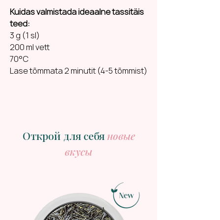
Kuidas valmistada ideaalne tassitäis
teed:
3 g (1 sl)
200 ml vett
70°C
Lase tõmmata 2 minutit (4-5 tõmmist)
Открой для себя
новые
вкусы