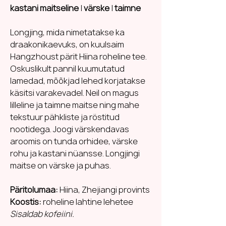
kastani maitseline
|
värske
|
taimne
Longjing, mida nimetatakse ka
draakonikaevuks, on kuulsaim
Hangzhoust pärit Hiina roheline tee.
Oskuslikult pannil kuumutatud
lamedad, mõõkjad lehed korjatakse
käsitsi varakevadel. Neil on magus
lilleline ja taimne maitse ning mahe
tekstuur pähkliste ja röstitud
nootidega. Joogi värskendavas
aroomis on tunda orhidee, värske
rohu ja kastani nüansse. Longjingi
maitse on värske ja puhas.
Päritolumaa:
Hiina, Zhejiangi provints
Koostis:
roheline lahtine lehetee
Sisaldab kofeiini.