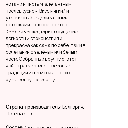
нотами и чистым, элегантным
послевкусием. Вкус мягкий и
утончённый, с деликатными
оттенками полевых цветов.
Каждая чашка дарит ощущение
лёгкости и спокойствия и
прекрасна как сама по себе, так и в
сочетании с зелёным или белым
чаем. Собранный вручную, этот
чай отражает многовековые
традиции и ценится за свою
чувственную красоту.
Страна-производитель:
Болгария,
Долина роз
Состав:
бутоны и лепестки розы