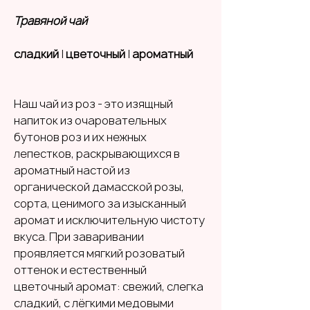
Травяной чай
сладкий
|
цветочный
|
ароматный
Наш чай из роз - это изящный
напиток из очаровательных
бутонов роз и их нежных
лепестков, раскрывающихся в
ароматный настой из
органической дамасской розы,
сорта, ценимого за изысканный
аромат и исключительную чистоту
вкуса. При заваривании
проявляется мягкий розоватый
оттенок и естественный
цветочный аромат: свежий, слегка
сладкий, с лёгкими медовыми