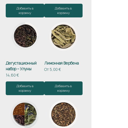
Добавить в
Добавить в
корзину
корзину
Дегустационный
Лимонная Вербена
набор – Улуны
Цена со скидкой
От
5,00 €
Цена
14,60 €
Добавить в
Добавить в
корзину
корзину