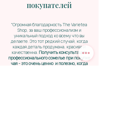
покупателей
"Огромная благодарность The Varietea
Shop, за ваш профессионализм и
уникальный подход ко всему что вы
делаете. Это тот редкий случай, когда
каждая деталь продумана, красива и
качественна.
Получить консультацию
профессионального сомелье при покупке
чая - это очень ценно и полезно, когда
глаза разбегаются.
Выбор чая - это
отдельная история и уверена каждый
покупатель найдет вкус под свой запрос.
Моим любимчиком стал
Spice Tea
,
насыщенный, пряный, со своим
особенным характером. Познакомившись
с Varietea, для меня стало открытием, что
чай можно заваривать несколько раз и он
будет таким же вкусным. Спасибо Лена,
что вносишь свой вклад в культуру
чаепития и являешься проводником в
новые вкусы и привычки."
Наталья