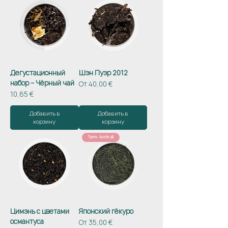
Дегустационный
Шэн Пуэр 2012
набор – Чёрный чай
Цена со скидкой
От
40,00 €
Цена
10,65 €
Добавить в
Добавить в
корзину
корзину
New Arrival
Цимэнь с цветами
Японский гёкуро
османтуса
Цена со скидкой
От
35,00 €