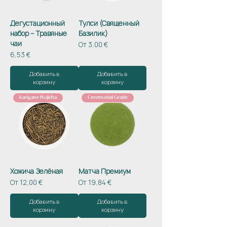
Дегустационный
Тулси (Священный
набор – Травяные
Базилик)
чаи
Цена со скидкой
От
3,00 €
Цена
6,53 €
Добавить в
Добавить в
корзину
корзину
Karigane Hojicha
Ceremonial Grade
Хожича Зелёная
Матча Премиум
Цена со скидкой
Цена со скидкой
От
12,00 €
От
19,84 €
Добавить в
Добавить в
корзину
корзину