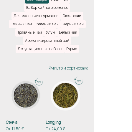
открыть мир исключительных сортов
Выбор чайного сомелье
Camellia Sinensis и насладиться
Для маленьких гурманов
Эксклюзив
разнообразием травяных чаев. У всех нас
есть свои предпочтения, но иногда нужно
Темный чай
Зеленый чай
Черный чай
подтолкнуть себя к новым, будоражащим
Травяные чаи
Улун
Белый чай
воображение вкусам.
Ароматизированный чай
Дегустационные наборы
Гурме
Фильтр и сортировка
Сэнча
Longjing
Цена со скидкой
Цена со скидкой
От
11,50 €
От
24,00 €