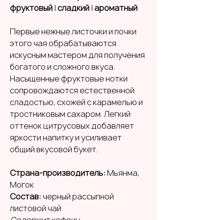
фруктовый
|
сладкий
|
ароматный
Первые нежные листочки и почки
этого чая обрабатываются
искусным мастером для получения
богатого и сложного вкуса.
Насыщенные фруктовые нотки
сопровождаются естественной
сладостью, схожей с карамелью и
тростниковым сахаром. Легкий
оттенок цитрусовых добавляет
яркости напитку и усиливает
общий вкусовой букет.
Страна-производитель:
Мьянма,
Могок
Состав:
черный рассыпной
листовой чай
Содержит кофеин.