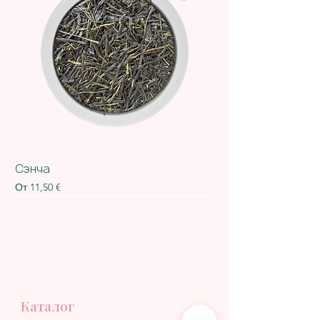
Сэнча
Цена со скидкой
От
11,50 €
Каталог