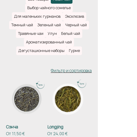
открыть мир исключительных сортов
Выбор чайного сомелье
Camellia Sinensis и насладиться
Для маленьких гурманов
Эксклюзив
разнообразием травяных чаев. У всех нас
есть свои предпочтения, но иногда нужно
Темный чай
Зеленый чай
Черный чай
подтолкнуть себя к новым, будоражащим
Травяные чаи
Улун
Белый чай
воображение вкусам.
Ароматизированный чай
Дегустационные наборы
Гурме
Фильтр и сортировка
Сэнча
Longjing
Цена со скидкой
Цена со скидкой
От
11,50 €
От
24,00 €