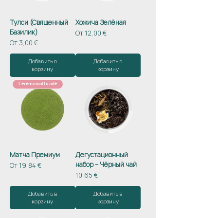
Тулси (Священный
Хожича Зелёная
Базилик)
Цена со скидкой
От
12,00 €
Цена со скидкой
От
3,00 €
Добавить в
Добавить в
корзину
корзину
Ceremonial Grade
Матча Премиум
Дегустационный
набор – Чёрный чай
Цена со скидкой
От
19,84 €
Цена
10,65 €
Добавить в
Добавить в
корзину
корзину