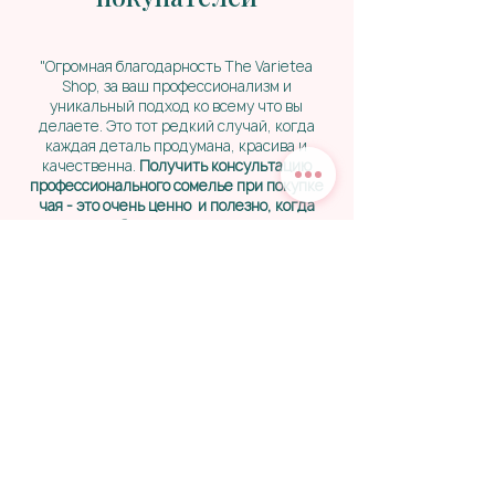
"Огромная благодарность The Varietea
Shop, за ваш профессионализм и
уникальный подход ко всему что вы
делаете. Это тот редкий случай, когда
каждая деталь продумана, красива и
качественна.
Получить консультацию
профессионального сомелье при покупке
чая - это очень ценно и полезно, когда
глаза разбегаются.
Выбор чая - это
отдельная история и уверена каждый
покупатель найдет вкус под свой запрос.
Моим любимчиком стал
Spice Tea
,
насыщенный, пряный, со своим
особенным характером. Познакомившись
с Varietea, для меня стало открытием, что
чай можно заваривать несколько раз и он
будет таким же вкусным. Спасибо Лена,
что вносишь свой вклад в культуру
чаепития и являешься проводником в
новые вкусы и привычки."
Наталья