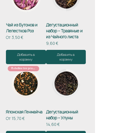
Чай из Бутонов и
Дегустационный
Лепестков Роз
набор – Травяные и
из Чайного листа
Цена со скидкой
От
3,50 €
Цена
9,60 €
Добавить в
Добавить в
корзину
корзину
Roheline tee pruuni riisiga
Японская Генмайча
Дегустационный
набор – Улуны
Цена со скидкой
От
15,70 €
Цена
14,60 €