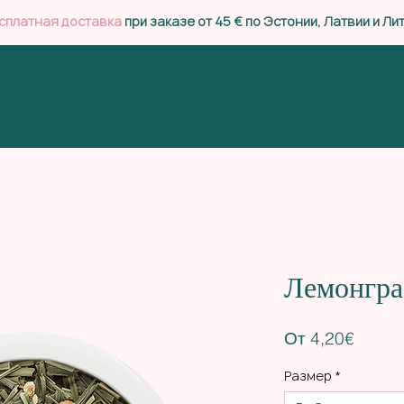
сплатная доставка
при заказе от 45 € по Эстонии, Латвии и Ли
Лемонгра
Спец
От
4,20€
Размер
*