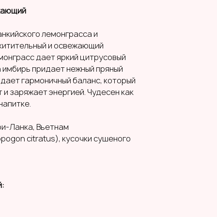
жающий
анкийского лемонграсса и
схитительный и освежающий
монграсс дает яркий цитрусовый
 а имбирь придает нежный пряный
здает гармоничный баланс, который
и заряжает энергией. Чудесен как
напитке.
и-Ланка, Вьетнам
ogon citratus), кусочки сушеного
й: