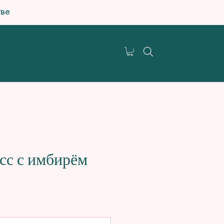
тве
сс с имбирём
цена