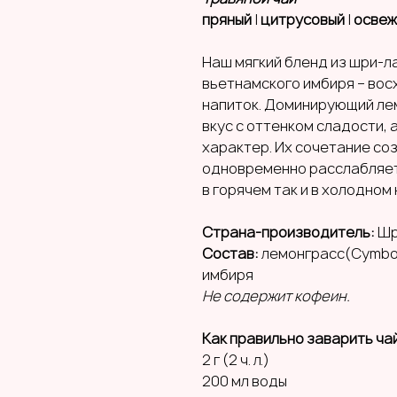
пряный
|
цитрусовый
|
осве
Наш мягкий бленд из шри-л
вьетнамского имбиря – во
напиток. Доминирующий ле
вкус с оттенком сладости,
характер. Их сочетание со
одновременно расслабляет 
в горячем так и в холодном 
Страна-производитель:
Шр
Состав:
лемонграсс(Cymbop
имбиря
Не содержит кофеин.
Как правильно заварить ча
2 г (2 ч. л.)
200 мл воды