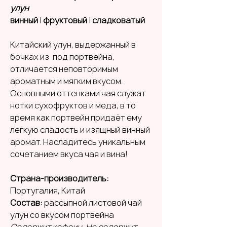
улун
винный
|
фруктовый
|
сладковатый
Китайский улун, выдержанный в
бочках из-под портвейна,
отличается неповторимым
ароматным и мягким вкусом.
Основными оттенками чая служат
нотки сухофруктов и меда, в то
время как портвейн придаёт ему
легкую сладость и изящный винный
аромат. Насладитесь уникальным
сочетанием вкуса чая и вина!
Страна-производитель:
Португалия, Китай
Состав:
рассыпной листовой чай
улун со вкусом портвейна
Содержит кофеин. Не содержит