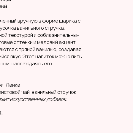
вый
ученный вручную в форме шарика с
сочка ванильного стручка,
ной текстурой и соблазнительным
овые оттенки и медовый акцент
аются с пряной ванилью, создавая
ся вкус. Этот напиток можно пить
нным, наслаждаясь его
и-Ланка
листовой чай, ванильный стручок
жит искусственных добавок.
й: