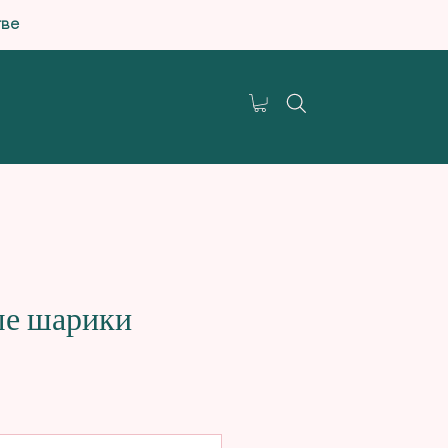
тве
е шарики