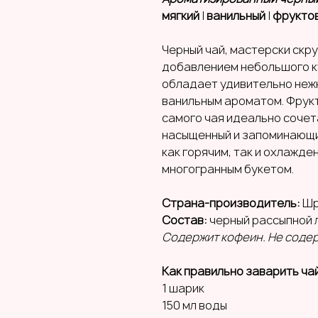
мягкий
|
ванильный
|
фрукто
Черный чай, мастерски скр
добавлением небольшого ку
обладает удивительно неж
ванильным ароматом. Фрукт
самого чая идеально сочет
насыщенный и запоминающий
как горячим, так и охлажде
многогранным букетом.
Страна-производитель:
Шр
Состав:
черный рассыпной 
Содержит кофеин. Не содер
Как правильно заварить ча
1 шарик
150 мл воды