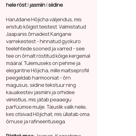
hele röst
|
jasmiin
|
siidine
Haruldane Hōjicha väljendus, mis
eristub kõigist teistest. Valmistatud
Jaapanis õrnadest Karigane
varrekestest - hinnatud gyokuro
teelehtede sooned ja varred - see
tee on õrnalt röstitud kõige kergemal
määral. Tulemuseks on pehme ja
elegantne Hōjicha, mille maitseprofiil
peegeldab harmooniat - õrn
magusus, siidine tekstuur ning
kauakestev jasmiini ja orhidee
viimistlus, mis jätab peaaegu
parfüümse mulje. Täiuslik valik neile,
kes otsivad Hōjichat, mis üllatab oma
õrnuse ja rafineeritusega.
Päritolumaa:
Jaapan, Kagoshima