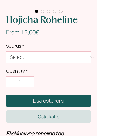
Hojicha Roheline
Sale
From
12,00€
Price
Suurus
*
Quantity
*
Lisa ostukorvi
Osta kohe
Eksklusiivne roheline tee