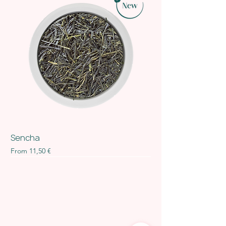
Sencha
Sale Price
From
11,50 €