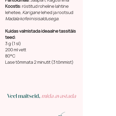
Koostis:
röstitud roheline lahtine
lehetee,
Karigane
lehed ja rootsud
Madala kofeiinisisaldusega.
Kuidas valmistada ideaalne tassitäis
teed:
3 g (1 sl)
200 ml vett
80°C
Lase tõmmata 2 minutit (3 tõmmist)
Veel maitseid,
mida avastada