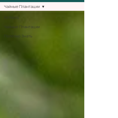
Чайные Плантации
All Posts
Чайные Плантации
Полезно Знать