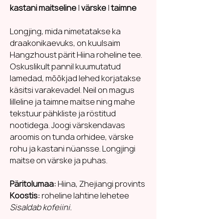
kastani maitseline
|
värske
|
taimne
Longjing, mida nimetatakse ka
draakonikaevuks, on kuulsaim
Hangzhoust pärit Hiina roheline tee.
Oskuslikult pannil kuumutatud
lamedad, mõõkjad lehed korjatakse
käsitsi varakevadel. Neil on magus
lilleline ja taimne maitse ning mahe
tekstuur pähkliste ja röstitud
nootidega. Joogi värskendavas
aroomis on tunda orhidee, värske
rohu ja kastani nüansse. Longjingi
maitse on värske ja puhas.
Päritolumaa:
Hiina, Zhejiangi provints
Koostis:
roheline lahtine lehetee
Sisaldab kofeiini.