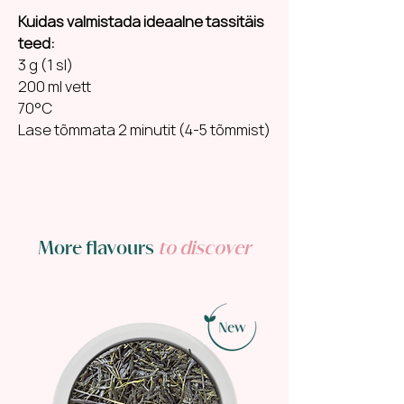
Kuidas valmistada ideaalne tassitäis
teed:
3 g (1 sl)
200 ml vett
70°C
Lase tõmmata 2 minutit (4-5 tõmmist)
More flavours
to discover