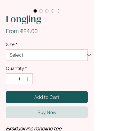
Longjing
Sale
From
€24.00
Price
Size
*
Quantity
*
Add to Cart
Buy Now
Eksklusiivne roheline tee