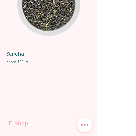
Sencha
Sale Price
From
€11.50
E-Shop
TEA SHOP